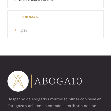
Derecho Administrativo
IDIOMAS
>
Inglés
Despacho de Abogados multidisciplinar con sede en
Zaragoza y asistencia en todo el territorio nacional,