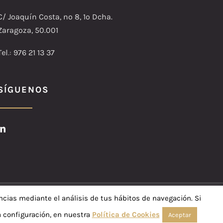
C/ Joaquín Costa, nº 8, 1º Dcha.
Zaragoza, 50.001
Tel
.:
976 21 13 37
SÍGUENOS
ncias mediante el análisis de tus hábitos de navegación. Si
e Privacidad
 configuración, en nuestra
Política de Cookies
Aceptar