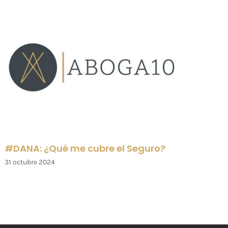
#DANA: ¿Qué me cubre el Seguro?
Tre
rec
31 octubre 2024
año
9 en