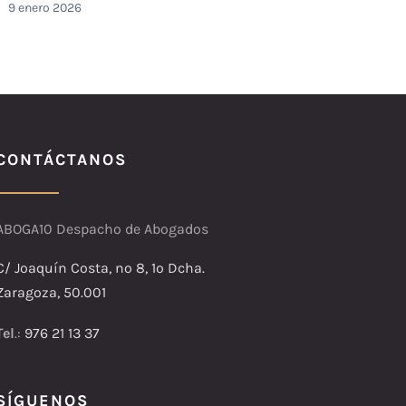
aco
9 enero 2026
14 ab
CONTÁCTANOS
ABOGA10 Despacho de Abogados
C/ Joaquín Costa, nº 8, 1º Dcha.
Zaragoza, 50.001
Tel
.:
976 21 13 37
SÍGUENOS