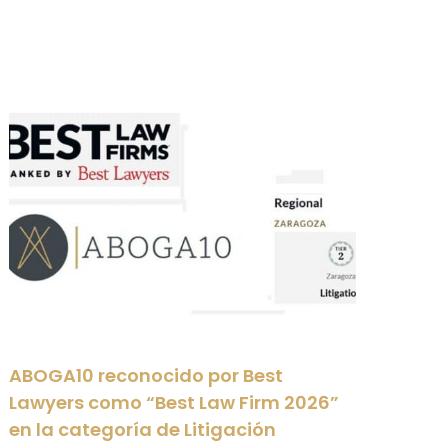
ABOGA10 reconocido por Best
ABO
Lawyers como “Best Law Firm 2026”
Act
en la categoría de Litigación
Ara