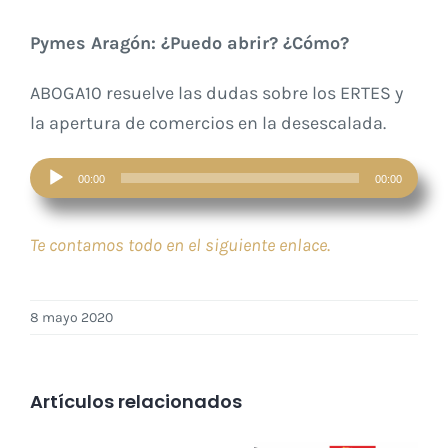
Pymes Aragón: ¿Puedo abrir? ¿Cómo?
ABOGA10 resuelve las dudas sobre los ERTES y
la apertura de comercios en la desescalada.
Reproductor
00:00
00:00
de
audio
Te contamos todo en el siguiente enlace
.
8 mayo 2020
Artículos relacionados