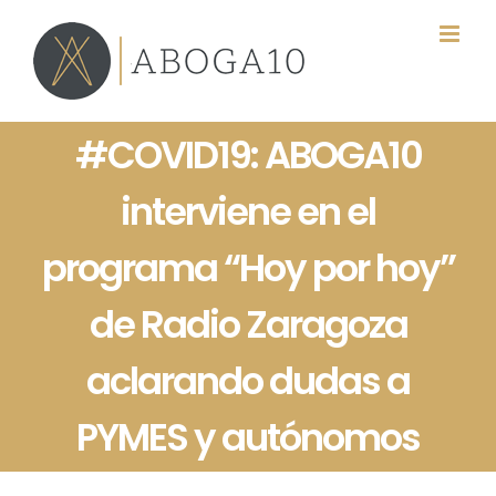
Saltar
al
contenido
#COVID19: ABOGA10
interviene en el
programa “Hoy por hoy”
de Radio Zaragoza
aclarando dudas a
PYMES y autónomos