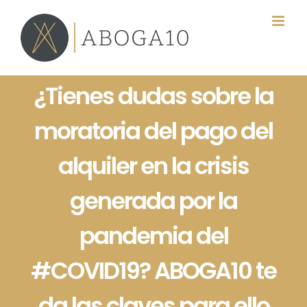
Saltar
al
contenido
¿Tienes dudas sobre la
moratoria del pago del
alquiler en la crisis
generada por la
pandemia del
#COVID19? ABOGA10 te
da las claves para ello