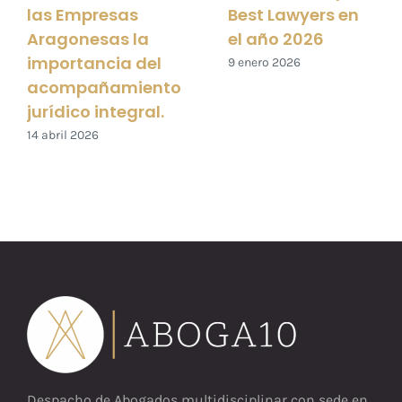
las Empresas
Best Lawyers en
Aragonesas la
el año 2026
importancia del
9 enero 2026
acompañamiento
jurídico integral.
14 abril 2026
Despacho de Abogados multidisciplinar con sede en